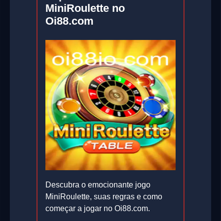
MiniRoulette no
Oi88.com
Descubra o emocionante jogo
MiniRoulette, suas regras e como
começar a jogar no Oi88.com.