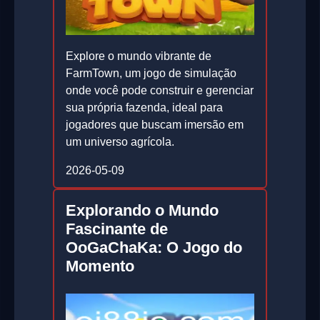
Explore o mundo vibrante de
FarmTown, um jogo de simulação
onde você pode construir e gerenciar
sua própria fazenda, ideal para
jogadores que buscam imersão em
um universo agrícola.
2026-05-09
Explorando o Mundo
Fascinante de
OoGaChaKa: O Jogo do
Momento