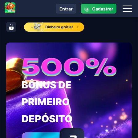
+
Entrar
Cadastrar
navegação Oi88.com
barra de controle Oi88.com
Dinheiro grátis!
BÔNUS DE
PRIMEIRO
DEPÓSITO