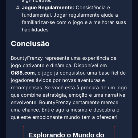
significativa.
Jogue Regularmente:
Consistência é
fundamental. Jogar regularmente ajuda a
familiarizar-se com o jogo e a melhorar suas
habilidades.
Conclusão
BountyFrenzy representa uma experiência de
jogo cativante e dinâmica. Disponível em
Oi88.com
, o jogo já conquistou uma base fiel de
jogadores ávidos por novas aventuras e
recompensas. Se você está à procura de um jogo
que combine estratégia, emoção e uma narrativa
envolvente, BountyFrenzy certamente merece
uma chance. Entre agora mesmo e descubra o
que este emocionante mundo tem a oferecer!
Explorando o Mundo do