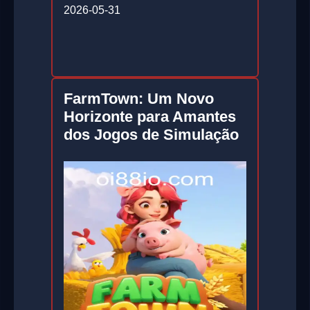
2026-05-31
FarmTown: Um Novo
Horizonte para Amantes
dos Jogos de Simulação