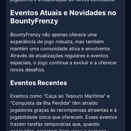
Eventos Atuais e Novidades no
BountyFrenzy
BountyFrenzy não apenas oferece uma
experiência de jogo robusta, mas também
mantém uma comunidade ativa e envolvente.
Através de atualizações regulares e eventos
especiais, o jogo continua a evoluir e a oferecer
novos desafios.
Eventos Recentes
Eventos como "Caça ao Tesouro Marítima" e
"Conquista da Ilha Perdida" têm atraído
jogadores graças às recompensas atraentes e à
jogabilidade única que oferecem. Esses eventos
trazem tarefas temporárias que, quando