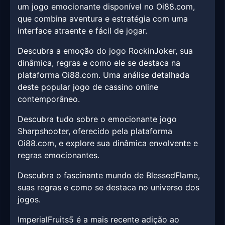
um jogo emocionante disponível no Oi88.com,
que combina aventura e estratégia com uma
interface atraente e fácil de jogar.
Descubra a emoção do jogo RockinJoker, sua
dinâmica, regras e como ele se destaca na
plataforma Oi88.com. Uma análise detalhada
deste popular jogo de cassino online
contemporâneo.
Descubra tudo sobre o emocionante jogo
Sharpshooter, oferecido pela plataforma
Oi88.com, e explore sua dinâmica envolvente e
regras emocionantes.
Descubra o fascinante mundo de BlessedFlame,
suas regras e como se destaca no universo dos
jogos.
ImperialFruits5 é a mais recente adição ao