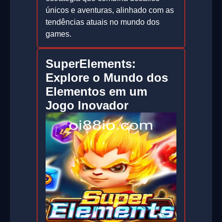
únicos e aventuras, alinhado com as
tendências atuais no mundo dos
games.
2026-06-29
SuperElements:
Explore o Mundo dos
Elementos em um
Jogo Inovador