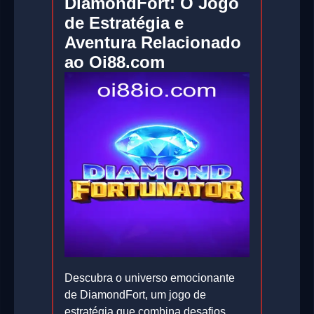
DiamondFort: O Jogo
de Estratégia e
Aventura Relacionado
ao Oi88.com
Descubra o universo emocionante
de DiamondFort, um jogo de
estratégia que combina desafios