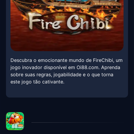
Descubra o emocionante mundo de FireChibi, um
jogo inovador disponível em Oi88.com. Aprenda
sobre suas regras, jogabilidade e o que torna
este jogo tão cativante.