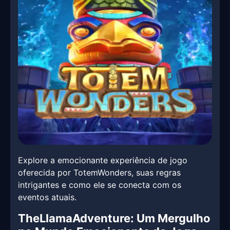
Explore a emocionante experiência de jogo
oferecida por TotemWonders, suas regras
intrigantes e como ele se conecta com os
eventos atuais.
TheLlamaAdventure: Um Mergulho