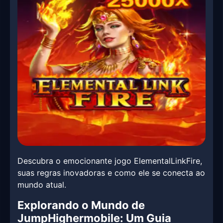
Descubra o emocionante jogo ElementalLinkFire,
suas regras inovadoras e como ele se conecta ao
mundo atual.
Explorando o Mundo de
JumpHighermobile: Um Guia