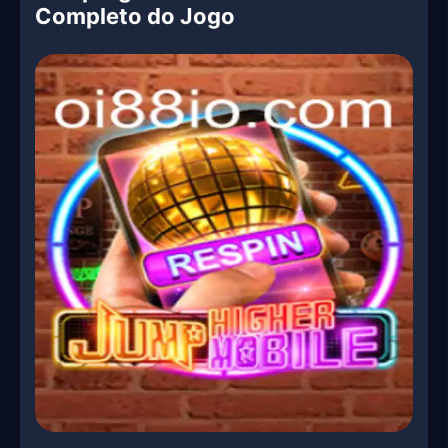
Completo do Jogo