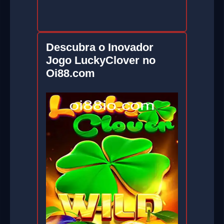
Descubra o Inovador
Jogo LuckyClover no
Oi88.com