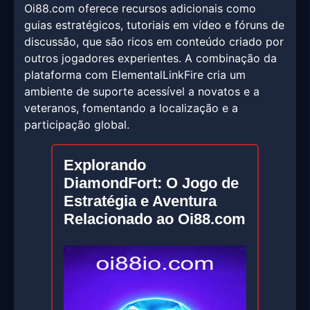
Oi88.com oferece recursos adicionais como
guias estratégicos, tutoriais em vídeo e fóruns de
discussão, que são ricos em conteúdo criado por
outros jogadores experientes. A combinação da
plataforma com ElementalLinkFire cria um
ambiente de suporte acessível a novatos e a
veteranos, fomentando a localização e a
participação global.
Explorando
DiamondFort: O Jogo de
Estratégia e Aventura
Relacionado ao Oi88.com