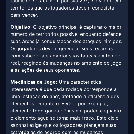
tabuleiro. O tabuleiro, por sua vez, é dividido em
territórios que os jogadores devem conquistar
para vencer.
Objetivo:
O objetivo principal é capturar o maior
número de territórios possível enquanto defende
suas áreas já conquistadas dos ataques inimigos.
Os jogadores devem gerenciar seus recursos
com sabedoria e adaptar suas táticas em tempo
real, reagindo às mudanças no ambiente do jogo
e às ações de seus oponentes.
Mecânicas de Jogo:
Uma característica
interessante é que cada rodada corresponde a
uma 'estação do ano', afetando a eficiência dos
elementos. Durante o 'verão', por exemplo, o
elemento fogo ganha bônus em poder, enquanto
o elemento água se torna mais fraco. Este ciclo
sazonal exige que os jogadores planejem suas
estratégias de acordo com as mudanças