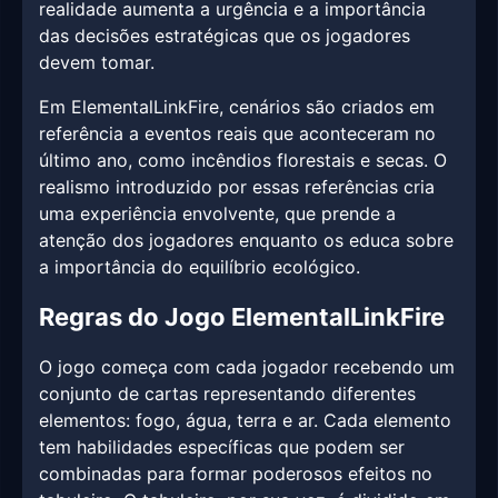
realidade aumenta a urgência e a importância
das decisões estratégicas que os jogadores
devem tomar.
Em ElementalLinkFire, cenários são criados em
referência a eventos reais que aconteceram no
último ano, como incêndios florestais e secas. O
realismo introduzido por essas referências cria
uma experiência envolvente, que prende a
atenção dos jogadores enquanto os educa sobre
a importância do equilíbrio ecológico.
Regras do Jogo ElementalLinkFire
O jogo começa com cada jogador recebendo um
conjunto de cartas representando diferentes
elementos: fogo, água, terra e ar. Cada elemento
tem habilidades específicas que podem ser
combinadas para formar poderosos efeitos no