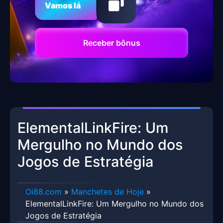
Vamos lá
Receber bônus
ElementalLinkFire: Um
Mergulho no Mundo dos
Jogos de Estratégia
Oi88.com
»
Manchetes de Hoje
»
ElementalLinkFire: Um Mergulho no Mundo dos
Jogos de Estratégia