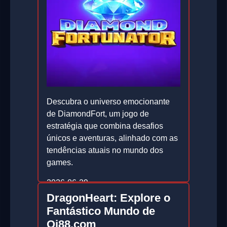
Descubra o universo emocionante
de DiamondFort, um jogo de
estratégia que combina desafios
únicos e aventuras, alinhado com as
tendências atuais no mundo dos
games.
2026-06-29
DragonHeart: Explore o
Fantástico Mundo de
Oi88.com