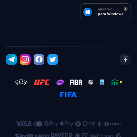
Aplicativo
para Windows