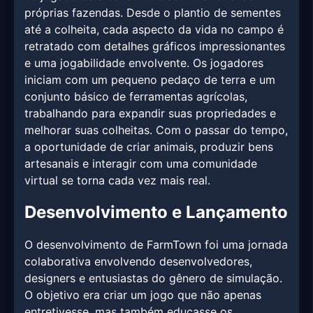
próprias fazendas. Desde o plantio de sementes
até a colheita, cada aspecto da vida no campo é
retratado com detalhes gráficos impressionantes
e uma jogabilidade envolvente. Os jogadores
iniciam com um pequeno pedaço de terra e um
conjunto básico de ferramentas agrícolas,
trabalhando para expandir suas propriedades e
melhorar suas colheitas. Com o passar do tempo,
a oportunidade de criar animais, produzir bens
artesanais e interagir com uma comunidade
virtual se torna cada vez mais real.
Desenvolvimento e Lançamento
O desenvolvimento de FarmTown foi uma jornada
colaborativa envolvendo desenvolvedores,
designers e entusiastas do gênero de simulação.
O objetivo era criar um jogo que não apenas
entretivesse, mas também educasse os