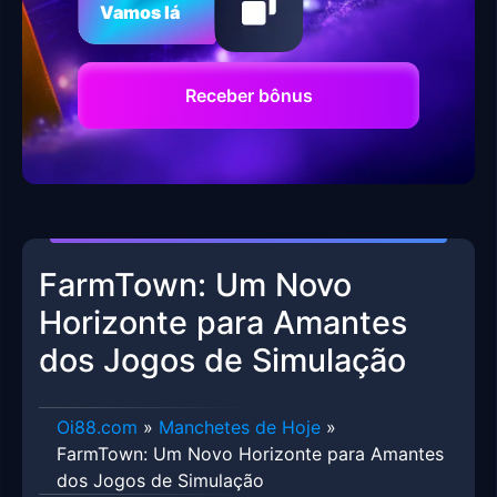
Vamos lá
Receber bônus
FarmTown: Um Novo
Horizonte para Amantes
dos Jogos de Simulação
Oi88.com
»
Manchetes de Hoje
»
FarmTown: Um Novo Horizonte para Amantes
dos Jogos de Simulação