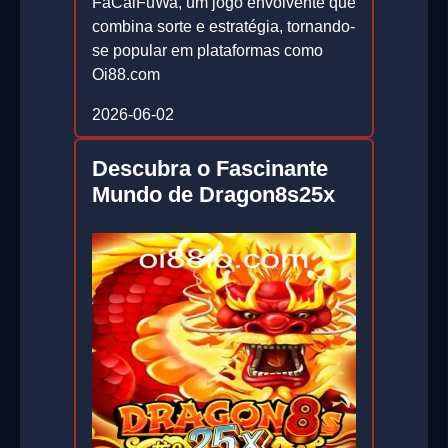
FaCaiFuWa, um jogo envolvente que
combina sorte e estratégia, tornando-
se popular em plataformas como
Oi88.com
2026-06-02
Descubra o Fascinante
Mundo de Dragon8s25x