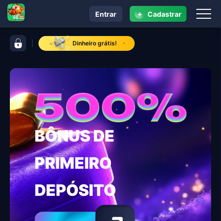
+
Entrar
Cadastrar
navegação Oi88.com
barra de controle Oi88.com
Dinheiro grátis!
BÔNUS DE
PRIMEIRO
DEPÓSITO