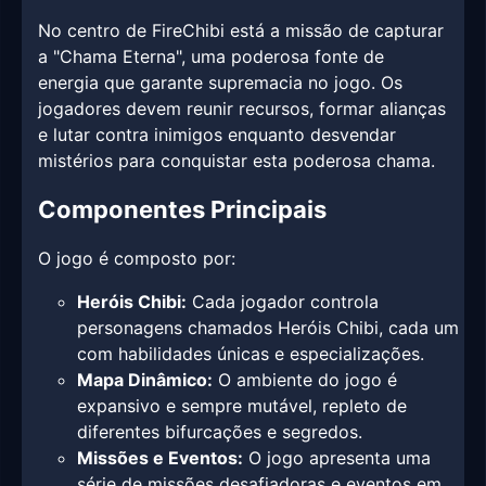
No centro de FireChibi está a missão de capturar
a "Chama Eterna", uma poderosa fonte de
energia que garante supremacia no jogo. Os
jogadores devem reunir recursos, formar alianças
e lutar contra inimigos enquanto desvendar
mistérios para conquistar esta poderosa chama.
Componentes Principais
O jogo é composto por:
Heróis Chibi:
Cada jogador controla
personagens chamados Heróis Chibi, cada um
com habilidades únicas e especializações.
Mapa Dinâmico:
O ambiente do jogo é
expansivo e sempre mutável, repleto de
diferentes bifurcações e segredos.
Missões e Eventos:
O jogo apresenta uma
série de missões desafiadoras e eventos em