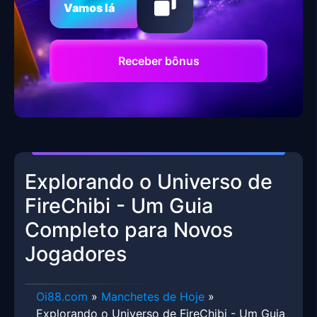
Vamos lá
Receber bônus
Explorando o Universo de
FireChibi - Um Guia
Completo para Novos
Jogadores
Oi88.com
»
Manchetes de Hoje
»
Explorando o Universo de FireChibi - Um Guia