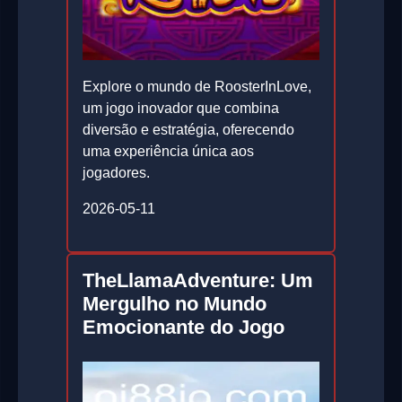
Explore o mundo de RoosterInLove,
um jogo inovador que combina
diversão e estratégia, oferecendo
uma experiência única aos
jogadores.
2026-05-11
TheLlamaAdventure: Um
Mergulho no Mundo
Emocionante do Jogo