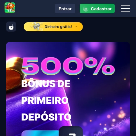
+
Entrar
Cadastrar
navegação Oi88.com
barra de controle Oi88.com
Dinheiro grátis!
BÔNUS DE
PRIMEIRO
DEPÓSITO