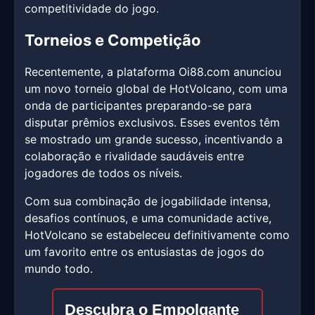
competitividade do jogo.
Torneios e Competição
Recentemente, a plataforma Oi88.com anunciou
um novo torneio global de HotVolcano, com uma
onda de participantes preparando-se para
disputar prêmios exclusivos. Esses eventos têm
se mostrado um grande sucesso, incentivando a
colaboração e rivalidade saudáveis entre
jogadores de todos os níveis.
Com sua combinação de jogabilidade intensa,
desafios contínuos, e uma comunidade active,
HotVolcano se estabeleceu definitivamente como
um favorito entre os entusiastas de jogos do
mundo todo.
Descubra o Empolgante