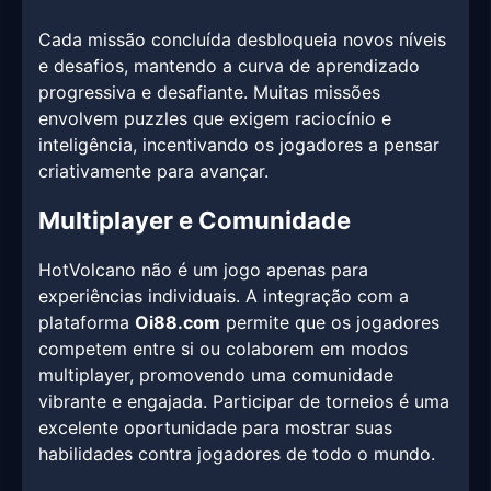
Cada missão concluída desbloqueia novos níveis
e desafios, mantendo a curva de aprendizado
progressiva e desafiante. Muitas missões
envolvem puzzles que exigem raciocínio e
inteligência, incentivando os jogadores a pensar
criativamente para avançar.
Multiplayer e Comunidade
HotVolcano não é um jogo apenas para
experiências individuais. A integração com a
plataforma
Oi88.com
permite que os jogadores
competem entre si ou colaborem em modos
multiplayer, promovendo uma comunidade
vibrante e engajada. Participar de torneios é uma
excelente oportunidade para mostrar suas
habilidades contra jogadores de todo o mundo.