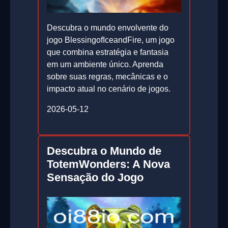
Descubra o mundo envolvente do
jogo BlessingofIceandFire, um jogo
que combina estratégia e fantasia
em um ambiente único. Aprenda
sobre suas regras, mecânicas e o
impacto atual no cenário de jogos.
2026-05-12
Descubra o Mundo de
TotemWonders: A Nova
Sensação do Jogo