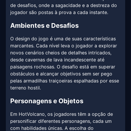
de desafios, onde a sagacidade e a destreza do
jogador são postas à prova a cada instante.
Ambientes e Desafios
O design do jogo é uma de suas características
marcantes. Cada nível leva o jogador a explorar
novos cenários cheios de detalhes intricados,
desde cavernas de lava incandescente até
paisagens rochosas. O desafio está em superar
obstáculos e alcançar objetivos sem ser pego
pelas armadilhas traiçoeiras espalhadas por esse
terreno hostil.
Personagens e Objetos
Em HotVolcano, os jogadores têm a opção de
personificar diferentes personagens, cada um
com habilidades únicas. A escolha do