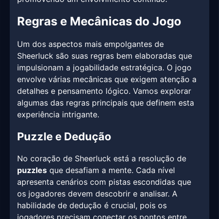
Regras e Mecânicas do Jogo
Um dos aspectos mais empolgantes de
Sheerluck são suas regras bem elaboradas que
impulsionam a jogabilidade estratégica. O jogo
envolve várias mecânicas que exigem atenção a
detalhes e pensamento lógico. Vamos explorar
algumas das regras principais que definem esta
experiência intrigante.
Puzzle e Dedução
No coração de Sheerluck está a resolução de
puzzles
que desafiam a mente. Cada nível
apresenta cenários com pistas escondidas que
os jogadores devem descobrir e analisar. A
habilidade de dedução é crucial, pois os
jogadores precisam conectar os pontos entre