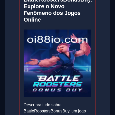
Explore o Novo
Fenômeno dos Jogos
Online
Descubra tudo sobre
BattleRoostersBonusBuy, um jogo