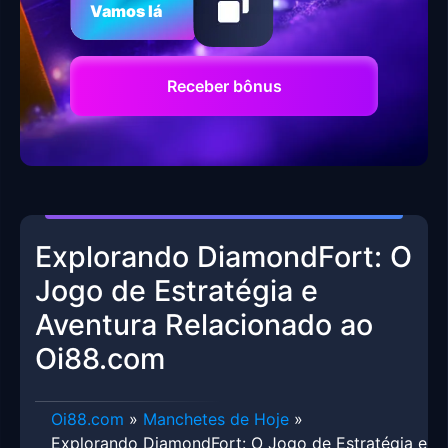
Vamos lá
Receber bônus
Explorando DiamondFort: O
Jogo de Estratégia e
Aventura Relacionado ao
Oi88.com
Oi88.com
»
Manchetes de Hoje
»
Explorando DiamondFort: O Jogo de Estratégia e