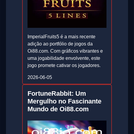
ImperialFruits5 é a mais recente
adição ao portfólio de jogos da
Oi88.com. Com gráficos vibrantes e
uma jogabilidade envolvente, este
jogo promete cativar os jogadores.
2026-06-05
FortuneRabbit: Um
Mergulho no Fascinante
Mundo de Oi88.com