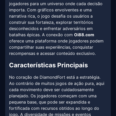
jogadores para um universo onde cada decisão
importa. Com gráficos envolventes e uma
narrativa rica, o jogo desafia os usuários a
construir sua fortaleza, explorar territórios
desconhecidos e enfrentar adversários em
batalhas épicas. A conexão com
Oi88.com
oferece uma plataforma onde jogadores podem
compartilhar suas experiências, conquistar
recompensas e acessar conteúdo exclusivo.
Características Principais
No coração de DiamondFort está a estratégia.
Ao contrário de muitos jogos de ação pura, aqui
cada movimento deve ser cuidadosamente
planejado. Os jogadores começam com uma
pequena base, que pode ser expandida e
fortificada com recursos obtidos ao longo do
jogo. A diversidade de missões e eventos