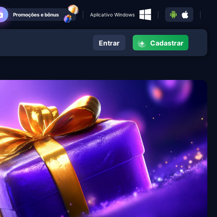
Promoções e bônus
Aplicativo Windows
+
Entrar
Cadastrar