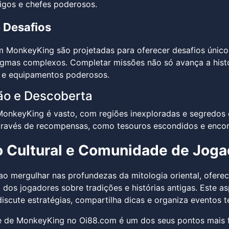
migos e chefes poderosos.
 Desafios
 MonkeyKing são projetadas para oferecer desafios único
nigmas complexos. Completar missões não só avança a his
s e equipamentos poderosos.
ão e Descoberta
nkeyKing é vasto, com regiões inexploradas e segredos e
través de recompensas, como tesouros escondidos e encon
 Cultural e Comunidade de Joga
o mergulhar nas profundezas da mitologia oriental, ofere
dos jogadores sobre tradições e histórias antigas. Este 
discute estratégias, compartilha dicas e organiza eventos 
 de MonkeyKing no Oi88.com é um dos seus pontos mais f