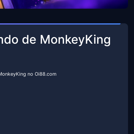
undo de MonkeyKing
 MonkeyKing no Oi88.com