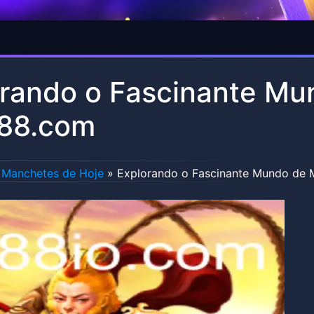
orando o Fascinante M
i88.com
Manchetes de Hoje
»
Explorando o Fascinante Mundo de