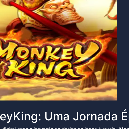
eyKing: Uma Jornada Ép