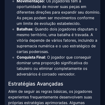
Movimentação:
Os jogadores têm a
oportunidade de mover suas peças em
diferentes direções para expandir seu domínio.
As peças podem ser movimentos conforme
um limite de evolução estabelecido.
Batalhas:
Quando dois jogadores disputam o
mesmo território, uma batalha é travada. A
vitória depende de vários fatores, incluindo a
supremacia numérica e o uso estratégico de
cartas poderosas.
Conquista Final:
O jogador que conseguir
dominar uma proporção significativa do
tabuleiro ou eliminar completamente os
adversários é coroado vencedor.
Estratégias Avançadas
Além de seguir as regras básicas, os jogadores
experientes frequentemente desenvolvem suas
próprias estratégias aprimoradas. Algumas