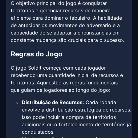
O objetivo principal do jogo é conquistar
territórios e gerenciar recursos de maneira
eficiente para dominar o tabuleiro. A habilidade
de antecipar os movimentos do adversário e a
capacidade de se adaptar a circunstâncias em
constante mudança são cruciais para o sucesso.
Regras do Jogo
O jogo Soldit começa com cada jogador
recebendo uma quantidade inicial de recursos e
territórios. Aqui estão as regras fundamentais
que guiam os jogadores ao longo do jogo:
Distribuição de Recursos:
Cada rodada
envolve a distribuição estratégica de recursos.
Isso pode incluir a compra de territórios
adicionais ou o fortalecimento de territórios já
conquistados.