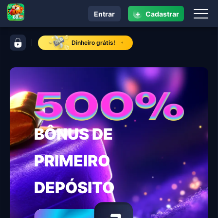
+
Entrar
Cadastrar
navegação Oi88.com
barra de controle Oi88.com
Dinheiro grátis!
BÔNUS DE
PRIMEIRO
DEPÓSITO