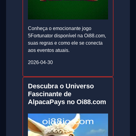
Conheça o emocionante jogo
5Fortunator disponível na Oi88.com,
suas regras e como ele se conecta
aos eventos atuais.
2026-04-30
Descubra o Universo
Fascinante de
AlpacaPays no Oi88.com