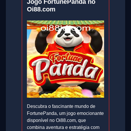
Jogo FortunePanda no
Oi88.com
Descubra o fascinante mundo de
FortunePanda, um jogo emocionante
disponível no Oi88.com, que
combina aventura e estratégia com