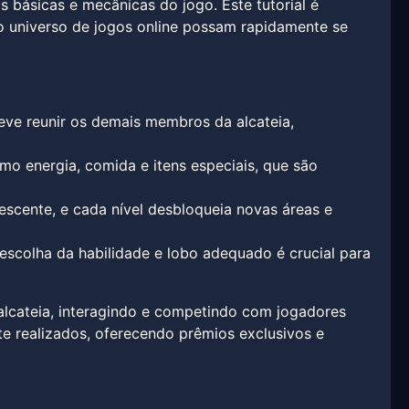
s básicas e mecânicas do jogo. Este tutorial é
o universo de jogos online possam rapidamente se
ve reunir os demais membros da alcateia,
mo energia, comida e itens especiais, que são
escente, e cada nível desbloqueia novas áreas e
escolha da habilidade e lobo adequado é crucial para
a alcateia, interagindo e competindo com jogadores
e realizados, oferecendo prêmios exclusivos e