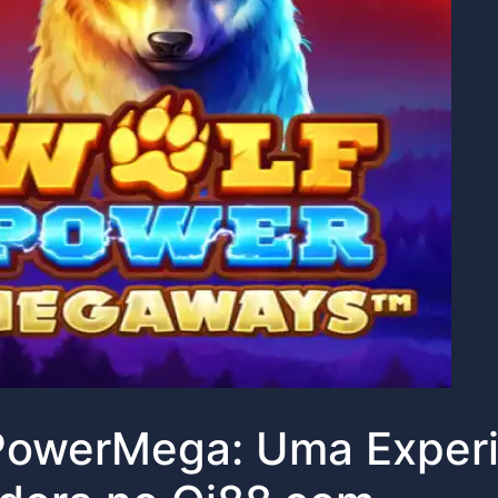
PowerMega: Uma Experi