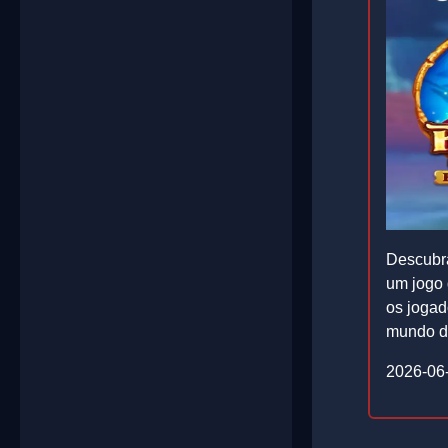
Descubra
um jogo 
os jogad
mundo do
2026-06