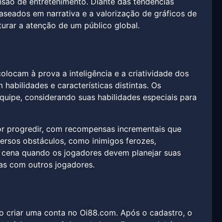
são de entretenimento. Diante das tendências
seados em narrativa e a valorização de gráficos de
urar a atenção de um público global.
locam à prova a inteligência e a criatividade dos
habilidades e características distintas. Os
quipe, considerando suas habilidades especiais para
or progredir, com recompensas incrementais que
ersos obstáculos, como inimigos ferozes,
em cena quando os jogadores devem planejar suas
cas com outros jogadores.
o criar uma conta no Oi88.com. Após o cadastro, o