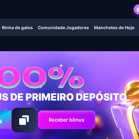
Rinha de galos
Comunidade Jogadores
Manchetes de Hoje
S DE PRIMEIRO DEPÓSITO
Receber bônus
á