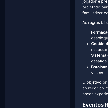
jogador é pre
projetado par
familiarizar c
As regras bás
Formação
desbloqu
Gestão d
necessári
Sistema 
desafios.
Batalhas
vencer.
O objetivo pr
ao redor do m
novas experiê
Eventos 