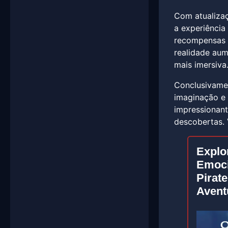
Com atualizaç
a experiência
recompensas t
realidade aum
mais imersiva
Conclusivame
imaginação e 
impressionant
descobertas. 
Explo
Emoci
Pirat
Avent