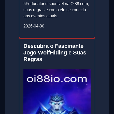
5Fortunator disponível na Oi88.com,
suas regras e como ele se conecta
aos eventos atuais.
2026-04-30
Descubra o Fascinante
Jogo WolfHiding e Suas
Regras