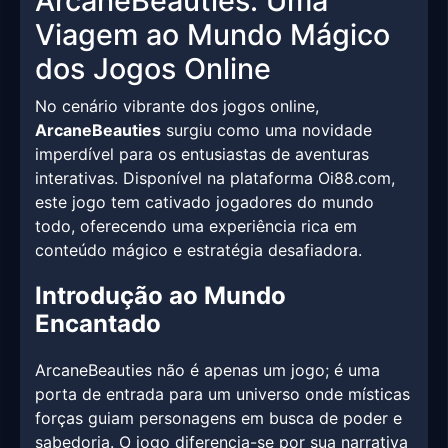
ArcaneBeauties: Uma
Viagem ao Mundo Mágico
dos Jogos Online
No cenário vibrante dos jogos online,
ArcaneBeauties
surgiu como uma novidade
imperdível para os entusiastas de aventuras
interativas. Disponível na plataforma Oi88.com,
este jogo tem cativado jogadores do mundo
todo, oferecendo uma experiência rica em
conteúdo mágico e estratégia desafiadora.
Introdução ao Mundo
Encantado
ArcaneBeauties não é apenas um jogo; é uma
porta de entrada para um universo onde místicas
forças guiam personagens em busca de poder e
sabedoria. O jogo diferencia-se por sua narrativa