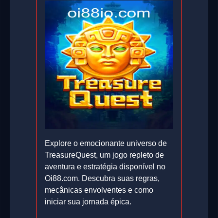
Explore o emocionante universo de
TreasureQuest, um jogo repleto de
aventura e estratégia disponível no
Oi88.com. Descubra suas regras,
mecânicas envolventes e como
iniciar sua jornada épica.