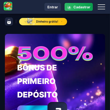
+
Entrar
Cadastrar
navegação Oi88.com
barra de controle Oi88.com
Dinheiro grátis!
BÔNUS DE
PRIMEIRO
DEPÓSITO