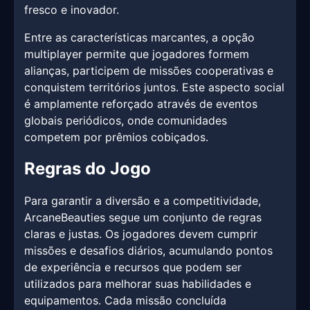
fresco e inovador.
Entre as características marcantes, a opção
multiplayer permite que jogadores formem
alianças, participem de missões cooperativas e
conquistem territórios juntos. Este aspecto social
é amplamente reforçado através de eventos
globais periódicos, onde comunidades
competem por prêmios cobiçados.
Regras do Jogo
Para garantir a diversão e a competitividade,
ArcaneBeauties segue um conjunto de regras
claras e justas. Os jogadores devem cumprir
missões e desafios diários, acumulando pontos
de experiência e recursos que podem ser
utilizados para melhorar suas habilidades e
equipamentos. Cada missão concluída