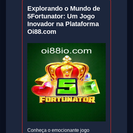
Explorando o Mundo de
5Fortunator: Um Jogo
Inovador na Plataforma
Oi88.com
Conheça o emocionante jogo